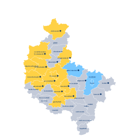
złotowski

pilski
chodzieski
czarnkowsko
trzcianecki

wągrowiecki

obornicki

międzychodzki
szamotulski

gnieźnieński

Poznań

koniński
nowotomyski

słupecki

poznański

Konin
kolski

wrzesiński
średzki

grodziski

wolsztyński
kościański
śremski

turecki

jarociński

leszczyński
pleszewski
Leszno
gostyński
kaliski
krotoszyński
Kalisz
rawicki
ostrowski
ostrzeszowski
kępiński