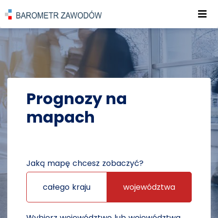
Roz
POWRÓT DO STRONY GŁÓWNEJ
PROGNOZY
PROGNOZY NA MAPACH
Prognozy na
mapach
Jaką mapę chcesz zobaczyć?
całego kraju
województwa
Wybierz województwo lub województwa,