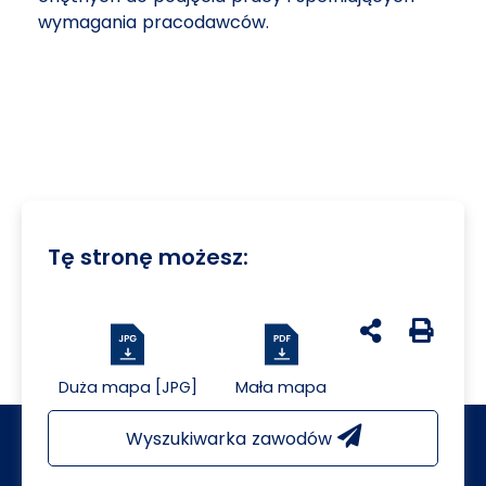
wymagania pracodawców.
Tę stronę możesz:
udostępnij na 
Generuj 
Duża mapa [JPG]
Mała mapa
Wyszukiwarka zawodów