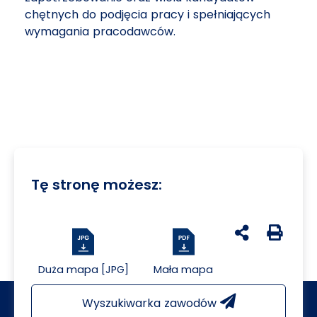
chętnych do podjęcia pracy i spełniających
wymagania pracodawców.
Tę stronę możesz:
udostępnij na 
Generuj 
Duża mapa [JPG]
Mała mapa
Wyszukiwarka zawodów