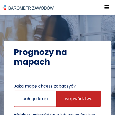
Roz
POWRÓT DO STRONY GŁÓWNEJ
PROGNOZY
PROGNOZY NA MAPACH
Prognozy na
mapach
Jaką mapę chcesz zobaczyć?
całego kraju
województwa
Wybierz województwo lub województwa,