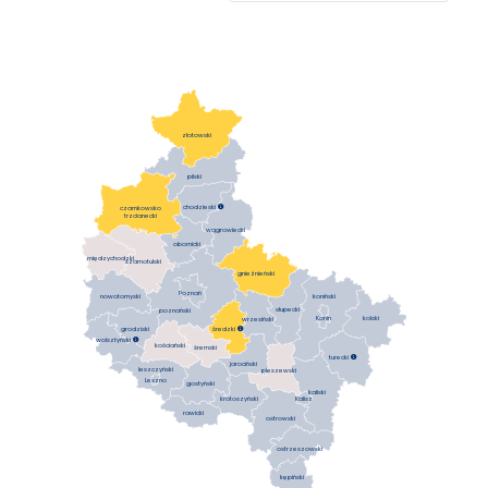
złotowski
pilski
chodzieski

czarnkowsko
trzcianecki
wągrowiecki
obornicki
międzychodzki
szamotulski
gnieźnieński
Poznań
koniński
nowotomyski
słupecki
poznański
Konin
kolski
wrzesiński
średzki

grodziski
wolsztyński

kościański
śremski
turecki

jarociński
leszczyński
pleszewski
Leszno
gostyński
kaliski
krotoszyński
Kalisz
rawicki
ostrowski
ostrzeszowski
kępiński