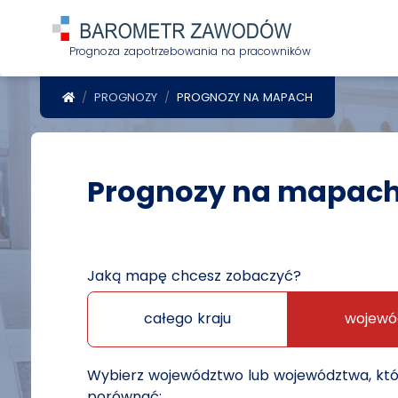
Prognoza zapotrzebowania na pracowników
POWRÓT DO STRONY GŁÓWNEJ
PROGNOZY
PROGNOZY NA MAPACH
Prognozy na mapac
Jaką mapę chcesz zobaczyć?
całego kraju
wojewó
Wybierz województwo lub województwa, kt
porównać: