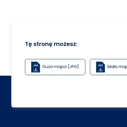
Tę stronę możesz:
Duża mapa [JPG]
Mała ma