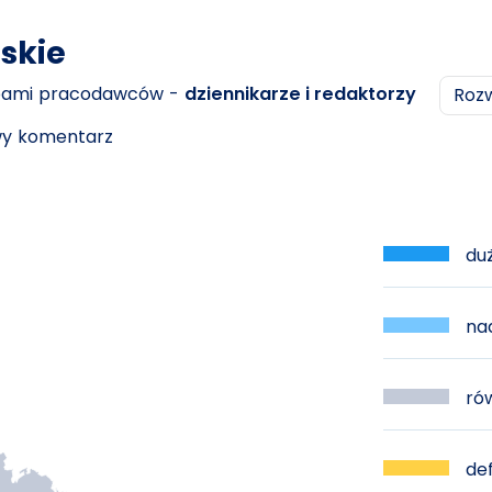
skie
ebami pracodawców -
dziennikarze i redaktorzy
Roz
owy komentarz
duż
nad
rów
def