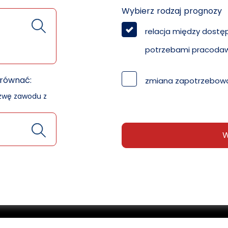
Wybierz rodzaj prognozy
relacja między dostę
potrzebami pracoda
orównać:
zmiana zapotrzebowa
azwę zawodu z
W