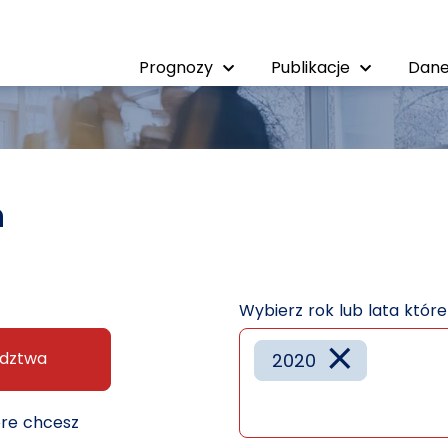
Prognozy
Publikacje
Dane
h
Wybierz rok lub lata któr
×
dztwa
2020
óre chcesz