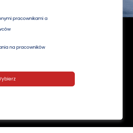
pnymi pracownikami a
wców
nia na pracowników
ybierz