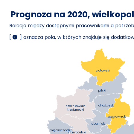
Prognoza na 2020, wielkopol
Relacja między dostępnymi pracownikami a potrz
[
] oznacza pola, w których znajduje się dodatk
złotowski
pilski
chodzieski
czarnkowsko
trzcianecki
wągrowiecki
obornicki
międzychodzki
szamotulski