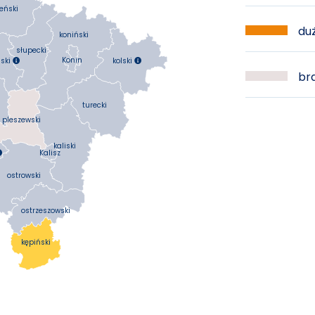
eński
duż
koniński
słupecki
Konin
kolski
ski


bra
turecki
pleszewski
kaliski
Kalisz

ostrowski
ostrzeszowski
kępiński