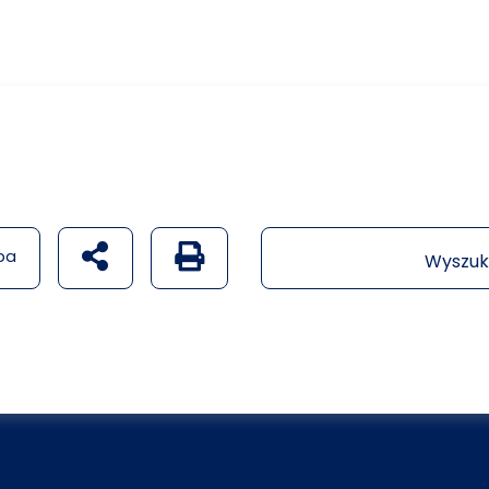
udostępnij na social mediach
Generuj wersję PDF strony
pa
Wyszuk