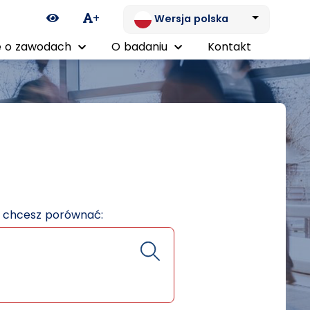
Ikona zmiany kontrastu
+
Wersja polska
 o zawodach
O badaniu
Kontakt
e chcesz porównać: