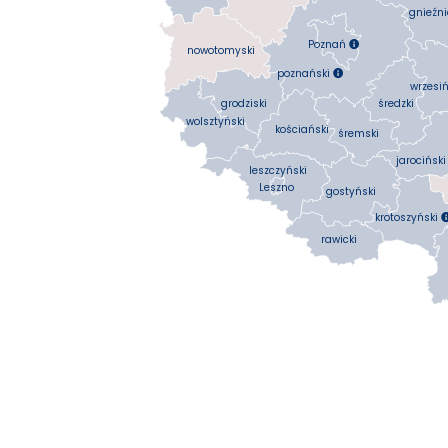
gnieźni
Poznań

nowotomyski
poznański

wrzesiń
średzki
grodziski
wolsztyński
kościański
śremski
jarociński
leszczyński
Leszno
gostyński
krotoszyński
rawicki