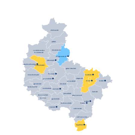
złotowski
pilski
chodzieski
czarnkowsko
trzcianecki
wągrowiecki

obornicki

międzychodzki

szamotulski
gnieźnieński
Poznań

koniński

nowotomyski
słupecki
poznański

Konin

kolski

wrzesiński
średzki
grodziski
wolsztyński
kościański
śremski

turecki
jarociński
leszczyński
pleszewski
Leszno
gostyński
kaliski

krotoszyński
Kalisz

rawicki

ostrowski
ostrzeszowski
kępiński
