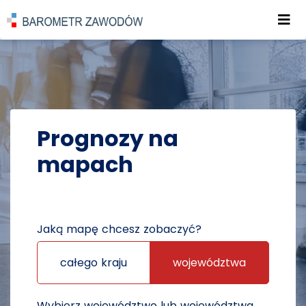
Roz
POWRÓT DO STRONY GŁÓWNEJ
PROGNOZY
PROGNOZY NA MAPACH
Prognozy na
mapach
Jaką mapę chcesz zobaczyć?
całego kraju
województwa
Wybierz województwo lub województwa,