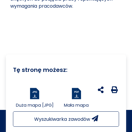
wymagania pracodawców.
Tę stronę możesz:
udostępnij na 
Generuj 
Duża mapa [JPG]
Mała mapa
Wyszukiwarka zawodów