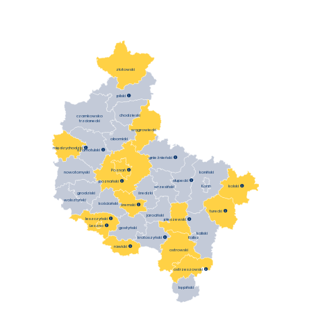
złotowski
pilski

chodzieski
czarnkowsko
trzcianecki
wągrowiecki
obornicki
międzychodzki

szamotulski

gnieźnieński

Poznań

koniński
nowotomyski
słupecki

poznański

Konin
kolski

wrzesiński
średzki
grodziski
wolsztyński
kościański
śremski

turecki

jarociński
leszczyński

pleszewski

Leszno

gostyński
kaliski
krotoszyński

Kalisz
rawicki

ostrowski
ostrzeszowski

kępiński