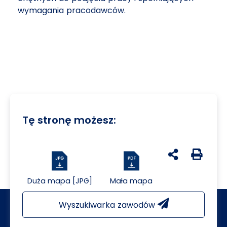
wymagania pracodawców.
Tę stronę możesz:
udostępnij na 
Generuj 
Duża mapa [JPG]
Mała mapa
Wyszukiwarka zawodów