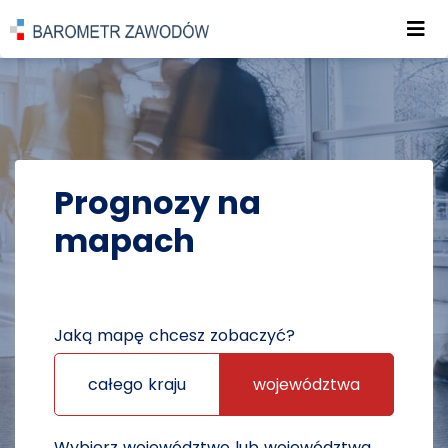
Roz
POWRÓT DO STRONY GŁÓWNEJ
PROGNOZY
PROGNOZY NA MAPACH
Prognozy na
mapach
Jaką mapę chcesz zobaczyć?
całego kraju
województwa
Wybierz województwo lub województwa,