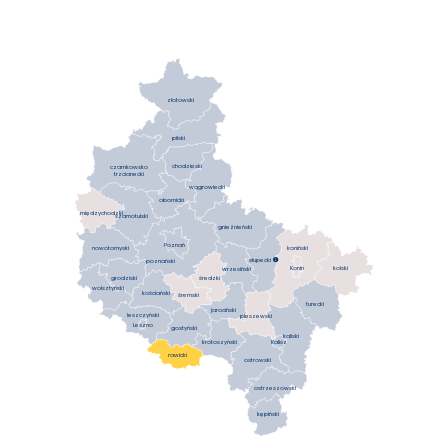
złotowski
pilski
chodzieski
czarnkowsko
trzcianecki
wągrowiecki
obornicki
międzychodzki
szamotulski
gnieźnieński
Poznań
koniński
nowotomyski
słupecki

poznański
Konin
kolski
wrzesiński
średzki
grodziski
wolsztyński
kościański
śremski
turecki
jarociński
leszczyński
pleszewski
Leszno
gostyński
kaliski
krotoszyński
Kalisz
rawicki
ostrowski
ostrzeszowski
kępiński