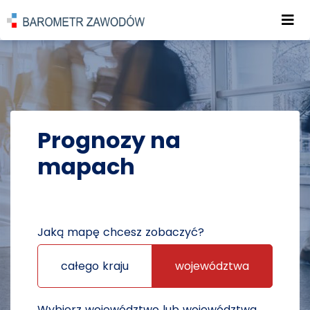
Roz
POWRÓT DO STRONY GŁÓWNEJ
PROGNOZY
PROGNOZY NA MAPACH
Prognozy na
mapach
Jaką mapę chcesz zobaczyć?
całego kraju
województwa
Wybierz województwo lub województwa,