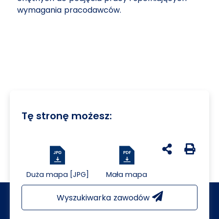
wymagania pracodawców.
Tę stronę możesz:
udostępnij na 
Generuj 
Duża mapa [JPG]
Mała mapa
Wyszukiwarka zawodów