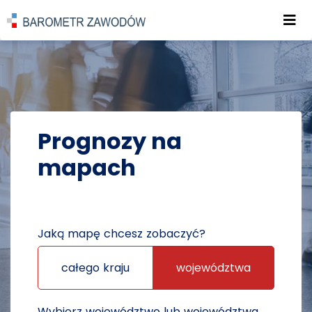
Roz
POWRÓT DO STRONY GŁÓWNEJ
PROGNOZY
PROGNOZY NA MAPACH
Prognozy na
mapach
Jaką mapę chcesz zobaczyć?
całego kraju
województwa
Wybierz województwo lub województwa,