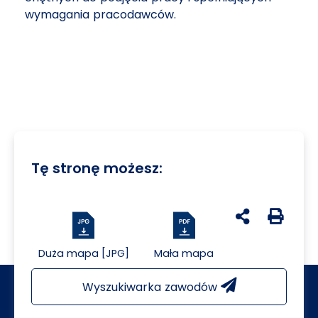
wymagania pracodawców.
Tę stronę możesz:
udostępnij na 
Generuj 
Duża mapa [JPG]
Mała mapa
Wyszukiwarka zawodów