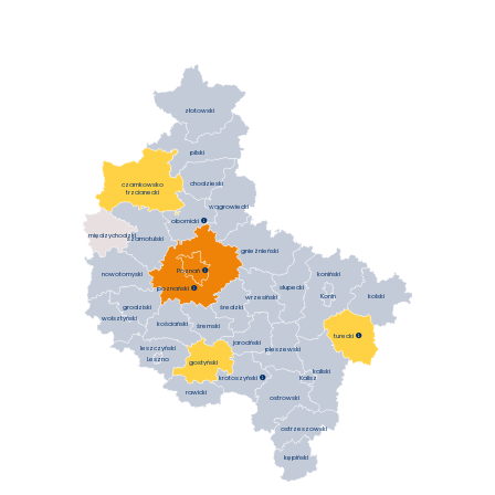
złotowski
pilski
chodzieski
czarnkowsko
trzcianecki
wągrowiecki
obornicki

międzychodzki
szamotulski
gnieźnieński
Poznań

koniński
nowotomyski
słupecki
poznański

Konin
kolski
wrzesiński
średzki
grodziski
wolsztyński
kościański
śremski
turecki

jarociński
leszczyński
pleszewski
Leszno
gostyński
kaliski
krotoszyński

Kalisz
rawicki
ostrowski
ostrzeszowski
kępiński