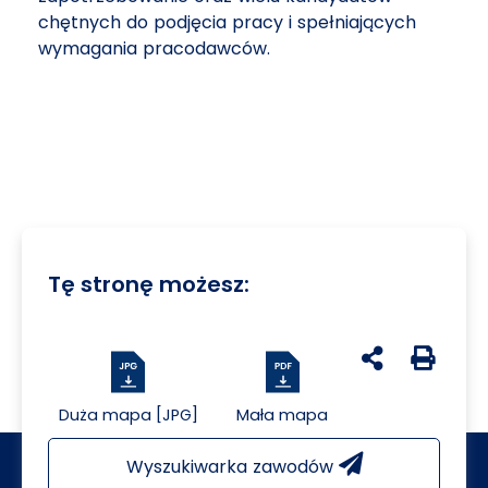
chętnych do podjęcia pracy i spełniających
wymagania pracodawców.
Tę stronę możesz:
udostępnij na 
Generuj 
Duża mapa [JPG]
Mała mapa
Wyszukiwarka zawodów