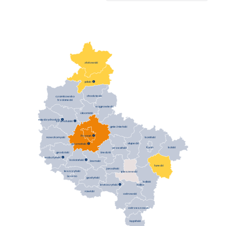
złotowski
pilski

chodzieski
czarnkowsko
trzcianecki
wągrowiecki
obornicki
międzychodzki

szamotulski

gnieźnieński
Poznań

koniński
nowotomyski
słupecki
poznański

Konin
kolski
wrzesiński
średzki
grodziski
wolsztyński

kościański

śremski
turecki
jarociński
leszczyński
pleszewski
Leszno
gostyński
kaliski
krotoszyński

Kalisz
rawicki
ostrowski
ostrzeszowski
kępiński