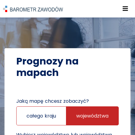
Roz
POWRÓT DO STRONY GŁÓWNEJ
PROGNOZY
PROGNOZY NA MAPACH
Prognozy na
mapach
Jaką mapę chcesz zobaczyć?
całego kraju
województwa
Wybierz województwo lub województwa,