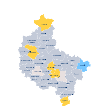
złotowski
pilski

chodzieski
czarnkowsko
trzcianecki
wągrowiecki
obornicki
międzychodzki

szamotulski
gnieźnieński
Poznań

koniński
nowotomyski

słupecki

poznański

Konin
kolski

wrzesiński
średzki

grodziski

wolsztyński
kościański
śremski

turecki
jarociński

leszczyński
pleszewski
Leszno
gostyński

kaliski
krotoszyński

Kalisz
rawicki
ostrowski

ostrzeszowski

kępiński