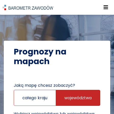
Roz
POWRÓT DO STRONY GŁÓWNEJ
PROGNOZY
PROGNOZY NA MAPACH
Prognozy na
mapach
Jaką mapę chcesz zobaczyć?
całego kraju
województwa
Wybierz województwo lub województwa,