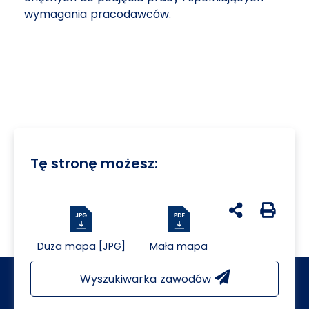
wymagania pracodawców.
Tę stronę możesz:
udostępnij na 
Generuj 
Duża mapa [JPG]
Mała mapa
Wyszukiwarka zawodów