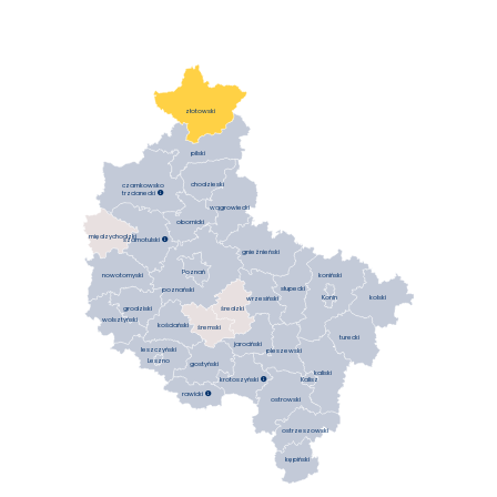
złotowski
pilski
chodzieski
czarnkowsko
trzcianecki

wągrowiecki
obornicki
międzychodzki
szamotulski

gnieźnieński
Poznań
koniński
nowotomyski
słupecki
poznański
Konin
kolski
wrzesiński
średzki
grodziski
wolsztyński
kościański
śremski
turecki
jarociński
leszczyński
pleszewski
Leszno
gostyński
kaliski
krotoszyński

Kalisz
rawicki

ostrowski
ostrzeszowski
kępiński