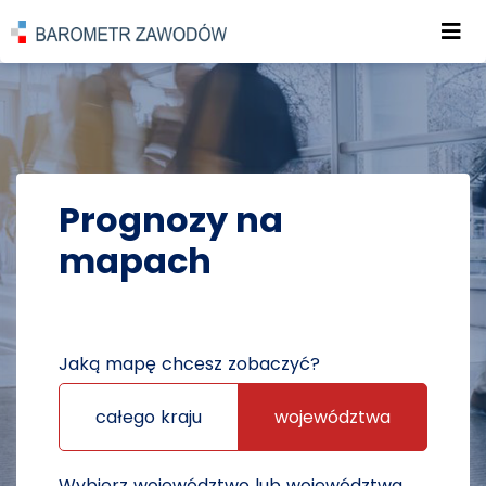
Roz
POWRÓT DO STRONY GŁÓWNEJ
PROGNOZY
PROGNOZY NA MAPACH
Prognozy na
mapach
Jaką mapę chcesz zobaczyć?
całego kraju
województwa
Wybierz województwo lub województwa,