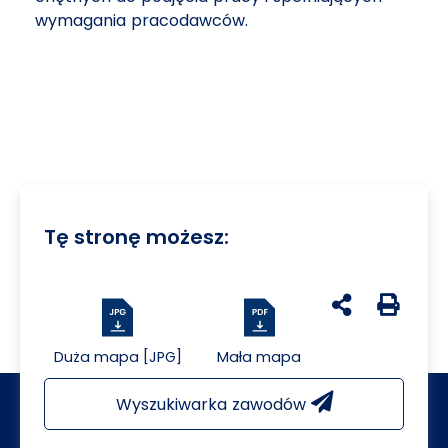
wymagania pracodawców.
Tę stronę możesz:
udostępnij na 
Generuj 
Duża mapa [JPG]
Mała mapa
Wyszukiwarka zawodów