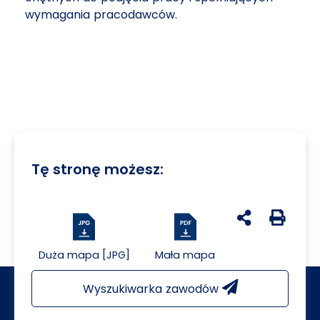
wymagania pracodawców.
Tę stronę możesz:
udostępnij na 
Generuj 
Duża mapa [JPG]
Mała mapa
Wyszukiwarka zawodów