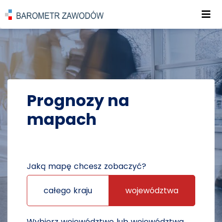
Roz
POWRÓT DO STRONY GŁÓWNEJ
PROGNOZY
PROGNOZY NA MAPACH
Prognozy na
mapach
Jaką mapę chcesz zobaczyć?
całego kraju
województwa
Wybierz województwo lub województwa,