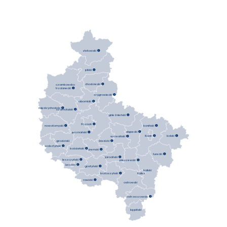
złotowski

pilski

chodzieski

czarnkowsko
trzcianecki

wągrowiecki

obornicki

międzychodzki

szamotulski

gnieźnieński

Poznań

koniński

nowotomyski

słupecki

poznański

Konin

kolski

wrzesiński

średzki

grodziski
wolsztyński

kościański

śremski

turecki

jarociński

leszczyński

pleszewski

Leszno

gostyński

kaliski
krotoszyński

Kalisz
rawicki

ostrowski
ostrzeszowski

kępiński