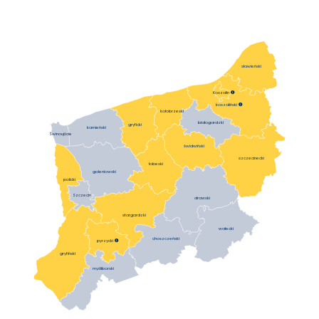
sławieński
Koszalin

koszaliński

kołobrzeski
białogardzki
gryficki
kamieński
Świnoujście
świdwiński
szczecinecki
łobeski
goleniowski
policki
Szczecin
drawski
stargardzki
wałecki
choszczeński
pyrzycki

gryfiński
myśliborski