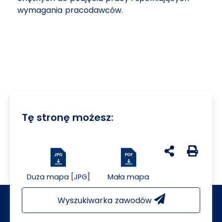
wymagania pracodawców.
Tę stronę możesz:
udostępnij na 
Generuj 
Duża mapa [JPG]
Mała mapa
Wyszukiwarka zawodów