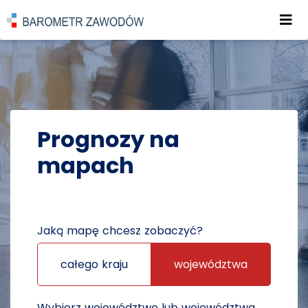
Roz
POWRÓT DO STRONY GŁÓWNEJ
PROGNOZY
PROGNOZY NA MAPACH
Prognozy na
mapach
Jaką mapę chcesz zobaczyć?
całego kraju
województwa
Wybierz województwo lub województwa,