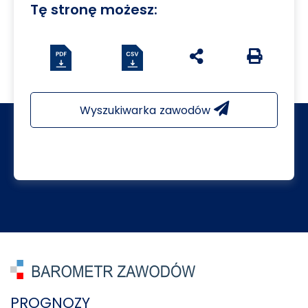
Tę stronę możesz:
Pobierz plik csv
udostępnij na social 
Generuj we
Wyszukiwarka zawodów
PROGNOZY