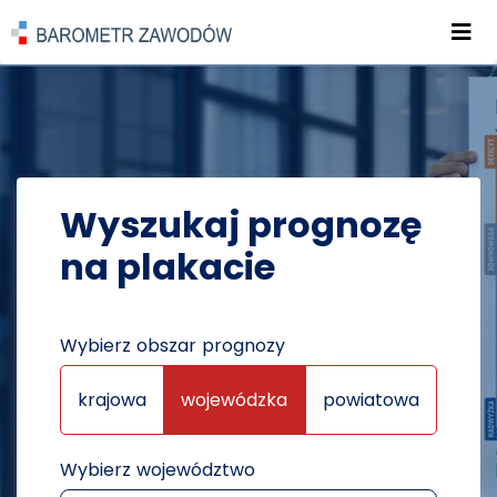
Roz
POWRÓT DO STRONY GŁÓWNEJ
PROGNOZY
PROGNOZY NA PLAKATACH
Wyszukaj prognozę
na plakacie
Wybierz obszar prognozy
krajowa
wojewódzka
powiatowa
Wybierz województwo