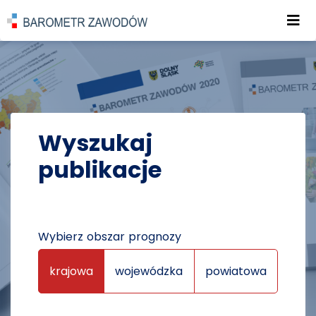
Roz
POWRÓT DO STRONY GŁÓWNEJ
PUBLIKACJE
PUBLIKACJE
Wyszukaj
publikacje
Wybierz obszar prognozy
krajowa
wojewódzka
powiatowa