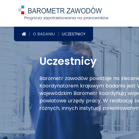
Prognoza zapotrzebowania na pracowników
POWRÓT DO STRONY GŁÓWNEJ
O BADANIU
UCZESTNICY
Uczestnicy
Barometr zawodów powstaje na zlecenie M
Koordynatorem krajowym badania jest W
wojewódzkim Barometr koordynują woje
powiatowe urzędy pracy. W realizację b
różnych, innych instytucji zorientowany